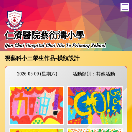
T
仁濟醫院蔡衍濤小學
Yan Chai Hospital Choi Hin To Primary School
視藝科小三學生作品-橫額設計
2026-05-09 (星期六)
活動類別：其他活動