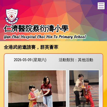
T
仁濟醫院蔡衍濤小學
Yan Chai Hospital Choi Hin To Primary School
全港武術邀請賽，群英薈萃
2026-05-09 (星期六)
活動類別：其他活動