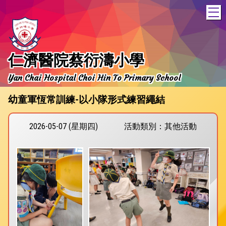
T
仁濟醫院蔡衍濤小學
Yan Chai Hospital Choi Hin To Primary School
幼童軍恆常訓練-以小隊形式練習繩結
2026-05-07 (星期四)
活動類別：其他活動