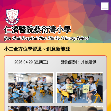
T
仁濟醫院蔡衍濤小學
Yan Chai Hospital Choi Hin To Primary School
小二全方位學習週～創意新能源
2026-04-29 (星期三)
活動類別：其他活動