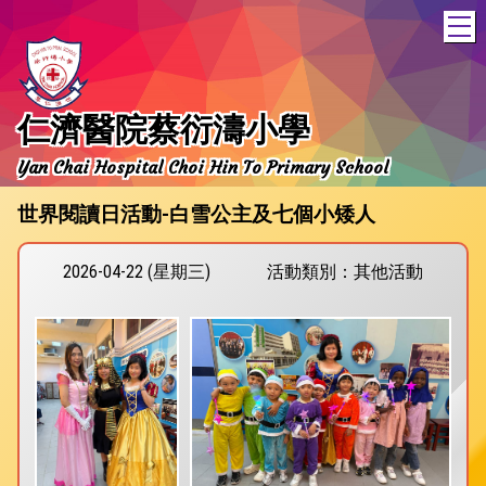
T
仁濟醫院蔡衍濤小學
Yan Chai Hospital Choi Hin To Primary School
世界閱讀日活動-白雪公主及七個小矮人
2026-04-22 (星期三)
活動類別：其他活動