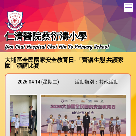
T
仁濟醫院蔡衍濤小學
Yan Chai Hospital Choi Hin To Primary School
大埔區全民國家安全教育日-「齊講生態 共護家
園」演講比賽
2026-04-14 (星期二)
活動類別：其他活動