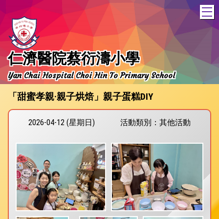
T
仁濟醫院蔡衍濤小學
Yan Chai Hospital Choi Hin To Primary School
「甜蜜孝親·親子烘焙」親子蛋糕DIY
2026-04-12 (星期日)
活動類別：其他活動