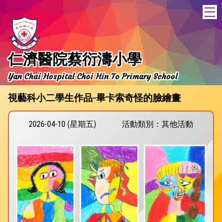
T
仁濟醫院蔡衍濤小學
Yan Chai Hospital Choi Hin To Primary School
視藝科小二學生作品-畢卡索奇怪的臉繪畫
2026-04-10 (星期五)
活動類別：其他活動