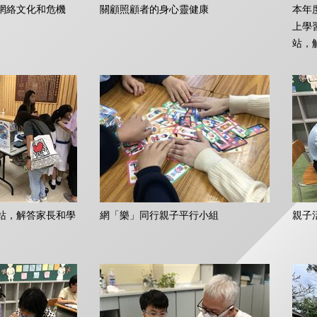
網絡文化和危機
關顧照顧者的身心靈健康
本年度
上學
站，
站，解答家長和學
網「樂」同行親子平行小組
親子