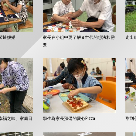
習於娛樂
家長在小組中更了解 α 世代的想法和需
走出
要
幸福之味」家庭日
學生為家長預備的愛心Pizza
甜到