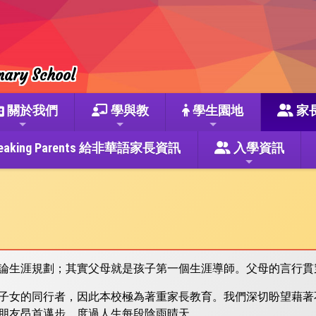
mary School
關於我們
學與教
學生園地
家
se Speaking Parents 給非華語家長資訊
入學資訊
論生涯規劃；其實父母就是孩子第一個生涯導師。父母的言行貫
子女的同行者，因此本校極為著重家長教育。我們深切盼望藉著
朋友昂首邁步，度過人生每段陰雨晴天。