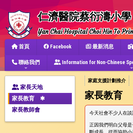
仁濟醫院蔡衍濤小學
Yan Chai Hospital Choi Hin To Pri
首頁
Facebook
最新消息
聯絡我們
Information for Non-Chine
家庭支援計劃推介
家長天地
家長教育
家長教育
家長教師會
今天社會不少人在談
正因我們明白父母是
斷成長，從而協助小