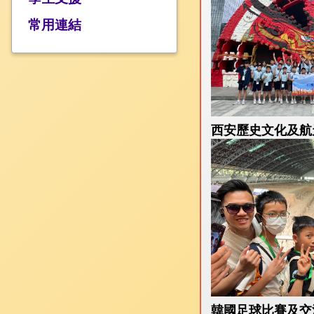
課程介紹 +
可接受使用政策
常用連結
成長 +
中文
校隊及活動
英文
資優教育
數學
環保教育
常識
境外交流
西安歷史文化及航天科技
人文
科學
視藝
音樂
電腦
體育
普通話
圖書
韓國足球比賽及交流之旅(