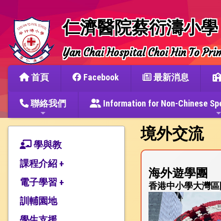
仁濟醫院蔡衍濤小學
Yan Chai Hospital Choi Hin To Pri
首頁
Facebook
最新消息
聯絡我們
Information for Non-Chine
境外交流
學與教
課程介紹 +
海外遊學團
電子學習 +
本校特色
香港中小學大灣區閃游
課程特色
訓輔園地
電子課堂及活動
課程發展
電子自學平台
學生支援