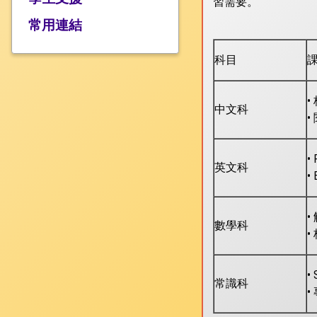
習需要。
課程介紹 +
可接受使用政策
常用連結
成長 +
中文
科目
校隊及活動
英文
資優教育
數學
環保教育
•
中文科
常識
境外交流
•
人文
• 
科學
英文科
• 
視藝
音樂
•
數學科
電腦
•
體育
•
普通話
常識科
•
圖書