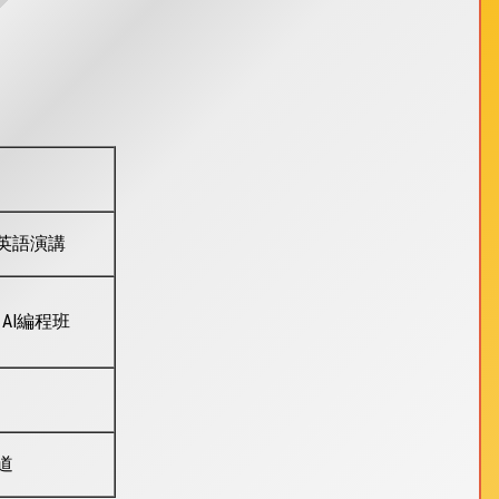
)、英語演講
AI編程班
道