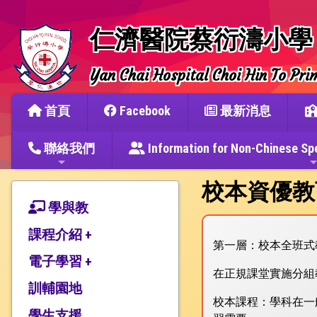
仁濟醫院蔡衍濤小學
Yan Chai Hospital Choi Hin To Pri
首頁
Facebook
最新消息
聯絡我們
Information for Non-Chine
校本資優教
學與教
課程介紹 +
第一層：校本全班式
電子學習 +
本校特色
在正規課堂實施分組
課程特色
訓輔園地
電子課堂及活動
校本課程：學科在一
課程發展
電子自學平台
學生支援