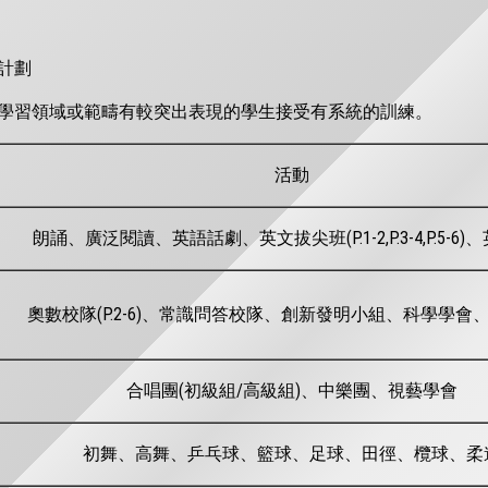
計劃
學習領域或範疇有較突出表現的學生接受有系統的訓練。
活動
朗誦、廣泛閱讀、英語話劇、英文拔尖班(P.1-2,P.3-4,P.5-6
奧數校隊(P.2-6)、常識問答校隊、創新發明小組、科學學會、
合唱團(初級組/高級組)、中樂團、視藝學會
初舞、高舞、乒乓球、籃球、足球、田徑、欖球、柔