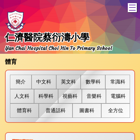
T
仁濟醫院蔡衍濤小學
Yan Chai Hospital Choi Hin To Primary School
體育
簡介
中文
科
英文
科
數學
科
常識
科
人文
科
科學
科
視藝
科
音樂
科
電腦
科
體育
科
普通話
科
圖書
科
全方位