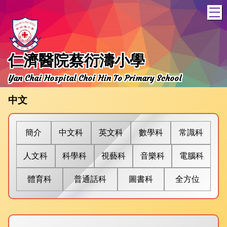
T
仁濟醫院蔡衍濤小學
Yan Chai Hospital Choi Hin To Primary School
中文
簡介
中文
科
英文
科
數學
科
常識
科
人文
科
科學
科
視藝
科
音樂
科
電腦
科
體育
科
普通話
科
圖書
科
全方位