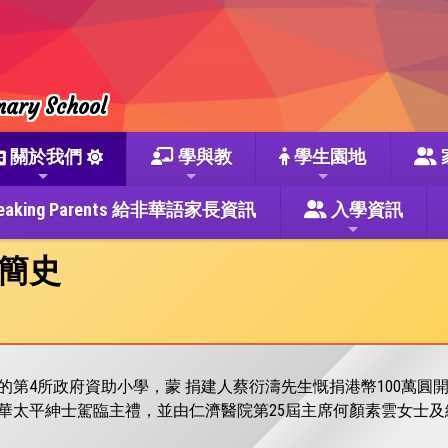
mary School
關於我們
學與教
學生園地
se Speaking Parents 給非華語家長資訊
入學資訊
簡史
第4所政府資助小學，蒙 捐建人蔡衍濤先生慨捐港幣100萬圓開辦費
華太平紳士駕臨主禮，並由仁濟醫院第25屆主席何顏素雲女士