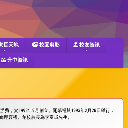
家長天地
校園剪影
校友資訊
升中資訊
，於1992年9月創立。開幕禮於1993年2月28日舉行，
及總理襄禮。創校校長為李富成先生。