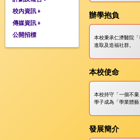
校監的話
行政架構
校內資訊 +
2025-2026年度計劃
辦學抱負
校長的話
2024-2025年度報告
傳媒資訊 +
學校設施
2024-2025年度計劃
校服樣式
公開招標
媒體報道
本校秉承仁濟醫院「
2023-2024 年度報告
校曆表
衍濤頻道
進取及造福社群。
2023-2024年度計劃
上課時間表
2022-2023 年度報告
歸程隊路線
本校使命
2022-2023 年度計劃
家課政策
三年學校發展計劃
評估政策
本校持守「一個不棄
應急計劃
學子成為「學業體藝
投訴機制
校歌
發展簡介