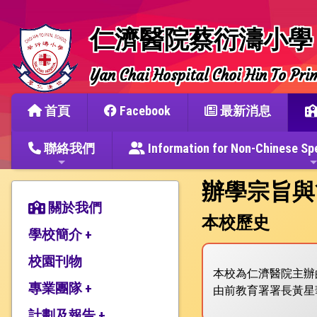
仁濟醫院蔡衍濤小學
Yan Chai Hospital Choi Hin To Pri
首頁
Facebook
最新消息
聯絡我們
Information for Non-Chine
辦學宗旨與
關於我們
本校歷史
學校簡介 +
校園刊物
辦學宗旨與簡史
本校為仁濟醫院主辦的
仁濟教育簡介
專業團隊 +
由前教育署署長黃星
本校捐建人介紹
計劃及報告 +
教師團隊